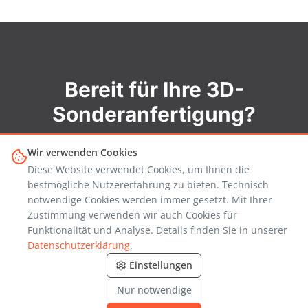
Bereit für Ihre 3D-
Sonderanfertigung?
Lassen Sie uns gemeinsam Ihre Ideen in die
Wir verwenden Cookies
Realität umsetzen. Von der ersten Skizze bis
Diese Website verwendet Cookies, um Ihnen die
bestmögliche Nutzererfahrung zu bieten. Technisch
zum fertigen Objekt.
notwendige Cookies werden immer gesetzt. Mit Ihrer
Zustimmung verwenden wir auch Cookies für
Funktionalität und Analyse. Details finden Sie in unserer
Projekt besprechen
Datenschutzerklärung
.
Einstellungen
3D-Scan buchen
Nur notwendige